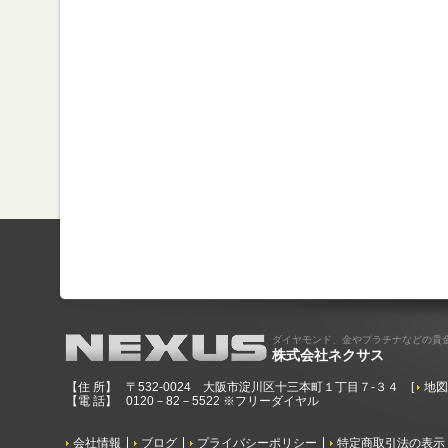
ダイヤモンド、金やプラチナなどの貴
株式会社ネクサス
【住 所】
〒532-0024 大阪市淀川区十三本町１丁目７-３４
[
地
【電 話】
0120－82－5522 ※フリーダイヤル
会社情報
ブログ
プライバシーポリシー
特定商取引法の表示