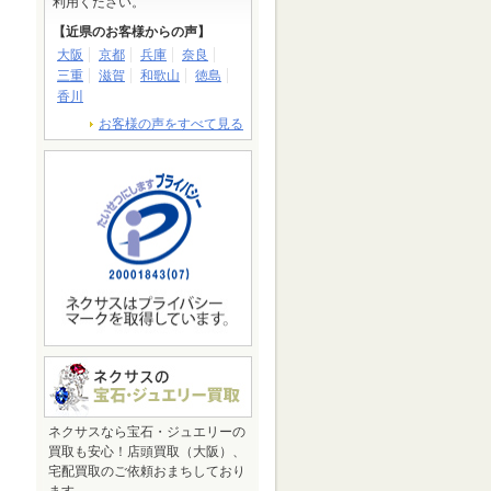
利用ください。
【近県のお客様からの声】
大阪
京都
兵庫
奈良
三重
滋賀
和歌山
徳島
香川
お客様の声をすべて見る
ネクサスなら宝石・ジュエリーの
買取も安心！店頭買取（大阪）、
宅配買取のご依頼おまちしており
ます