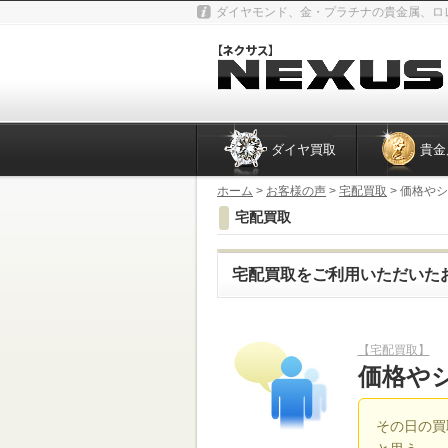
ダイヤモンド、金・プラチナの貴金属、ロ
ダイヤ買取
貴金
ホーム
>
お客様の声
>
宅配買取
> 価格や
宅配買取
宅配買取をご利用いただいた
【宅配買取】
価格や
その日の買