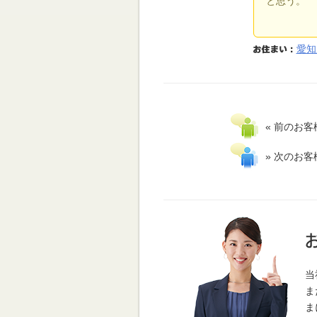
と思う。
愛知
« 前のお客
» 次のお客
当
ま
ま