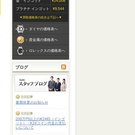
金 インゴット
¥24,008
プラチナ インゴット
¥9,544
▼買取価格表の続きは下記へ▼
ダイヤの価格表へ
貴金属の価格表へ
ロレックスの価格表へ
ブログ
注目記事
夏期休業のお知らせ
注目記事
200万円以上のK24IG（インゴ
ット）・K24コイン代金お支払
いについて