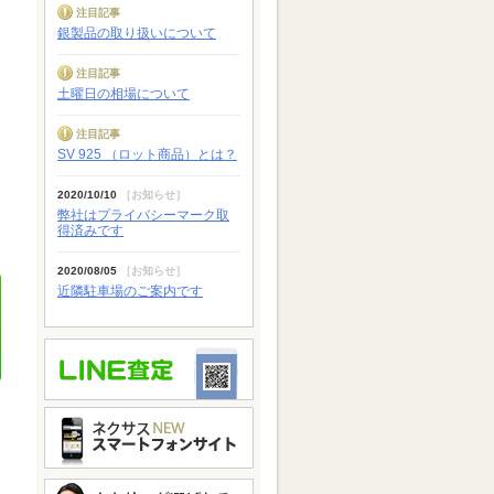
注目記事
銀製品の取り扱いについて
注目記事
土曜日の相場について
注目記事
SV 925 （ロット商品）とは？
2020/10/10
［
お知らせ
］
弊社はプライバシーマーク取
得済みです
2020/08/05
［
お知らせ
］
近隣駐車場のご案内です