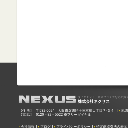
ダイヤモンド、金やプラチナなどの貴
株式会社ネクサス
【住 所】
〒532-0024 大阪市淀川区十三本町１丁目７-３４
[
地
【電 話】
0120－82－5522 ※フリーダイヤル
会社情報
ブログ
プライバシーポリシー
特定商取引法の表示