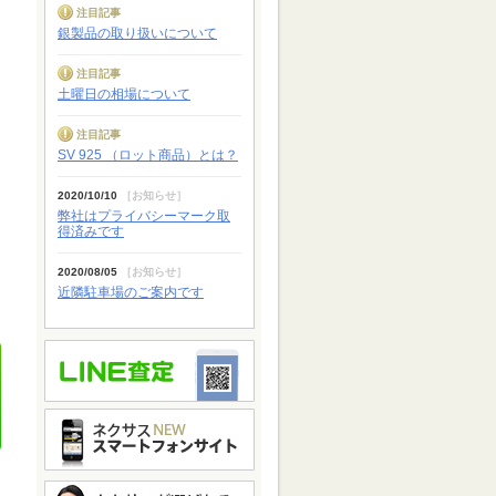
注目記事
銀製品の取り扱いについて
注目記事
土曜日の相場について
注目記事
SV 925 （ロット商品）とは？
2020/10/10
［
お知らせ
］
弊社はプライバシーマーク取
得済みです
2020/08/05
［
お知らせ
］
近隣駐車場のご案内です