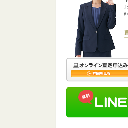
当
ま
ま