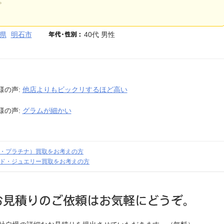
。
県
明石市
40代 男性
様の声:
他店よりもビックリするほど高い
様の声:
グラムが細かい
・プラチナ）買取をお考えの方
ド・ジュエリー買取をお考えの方