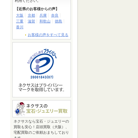
利用ください。
【近県のお客様からの声】
大阪
京都
兵庫
奈良
三重
滋賀
和歌山
徳島
香川
お客様の声をすべて見る
ネクサスなら宝石・ジュエリーの
買取も安心！店頭買取（大阪）、
宅配買取のご依頼おまちしており
ます