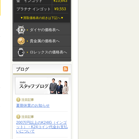
金 インゴット
¥23,643
プラチナ インゴット
¥9,553
▼買取価格表の続きは下記へ▼
ダイヤの価格表へ
貴金属の価格表へ
ロレックスの価格表へ
ブログ
注目記事
夏期休業のお知らせ
注目記事
200万円以上のK24IG（インゴ
ット）・K24コイン代金お支払
いについて