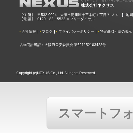
ダイヤモンド、金やプラチナなどの貴
株式会社ネクサス
【住 所】
〒532-0024 大阪市淀川区十三本町１丁目７-３４
[
地
【電 話】
0120－82－5522 ※フリーダイヤル
会社情報
ブログ
プライバシーポリシー
特定商取引法の表示
古物商許可証：大阪府公安委員会 第621152103428号
Copyright (c)NEXUS Co., Ltd. All rights Reserved.
スマートフ