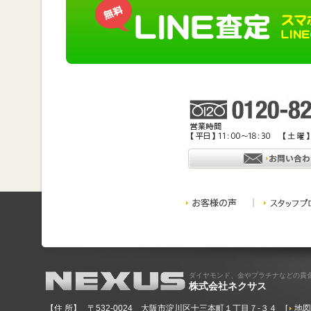
ダイヤモンド、金やプラチナなどの貴
株式会社ネクサス
【住 所】
〒532-0024 大阪市淀川区十三本町１丁目７-３４
[
地